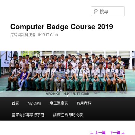
搜
尋
Computer Badge Course 2019
港島資訊科技會 HKIR IT Club
主
首頁
My Cats
事工進度表
有用資料
跳
要
選
童軍電腦專章行事曆
訓練班 課節時間表
至
單
主
文
←
上一篇
下一篇
→