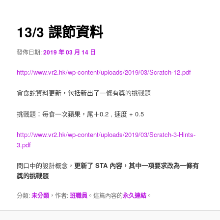
章
要
導
覽
13/3 課節資料
內
發佈日期:
2019 年 03 月 14 日
容
http://www.vr2.hk/wp-content/uploads/2019/03/Scratch-12.pdf
貪食蛇資料更新，包括新出了一條有獎的挑戰題
挑戰題：每食一次蘋果，尾＋0.2 , 速度 + 0.5
http://www.vr2.hk/wp-content/uploads/2019/03/Scratch-3-Hints-
3.pdf
問口中的設計概念，
更新了 STA 內容，其中一項要求改為一條有
獎的挑戰題
分類:
未分類
，作者:
班職員
。這篇內容的
永久連結
。