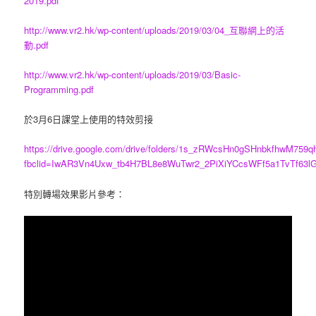
2019.pdf
http://www.vr2.hk/wp-content/uploads/2019/03/04_互聯網上的活
動.pdf
http://www.vr2.hk/wp-content/uploads/2019/03/Basic-
Programming.pdf
於3月6日課堂上使用的特效剪接
https://drive.google.com/drive/folders/1s_zRWcsHn0gSHnbkfhwM75
fbclid=IwAR3Vn4Uxw_tb4H7BL8e8WuTwr2_2PiXiYCcsWFf5a1TvTf63l
特別轉場效果影片參考：