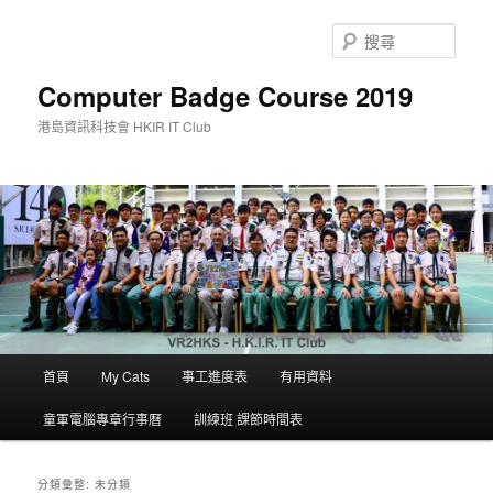
搜
尋
Computer Badge Course 2019
港島資訊科技會 HKIR IT Club
主
首頁
My Cats
事工進度表
有用資料
跳
跳
要
選
童軍電腦專章行事曆
訓練班 課節時間表
至
至
單
主
輔
分類彙整:
未分類