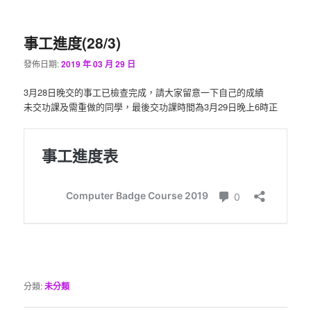
要
助
事工進度(28/3)
內
內
發佈日期:
2019 年 03 月 29 日
容
容
3月28日晚交的事工已檢查完成，請大家留意一下自己的成績
未交功課及需重做的同學，最後交功課時間為3月29日晚上6時正
分類:
未分類